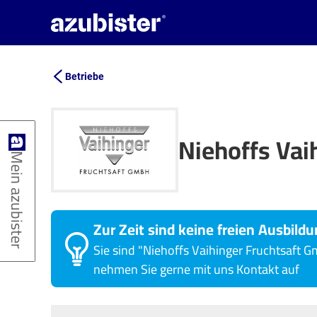
Betriebe
Niehoffs Vai
Mein azubister
Zur Zeit sind keine freien Ausbildu
Sie sind "Niehoffs Vaihinger Fruchtsaft
nehmen Sie gerne mit uns Kontakt auf