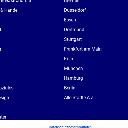
 & Gastronomie
Bremen
 & Handel
Düsseldorf
Essen
t
Dortmund
Stuttgart
g
Frankfurt am Main
Köln
München
Hamburg
oziales
Berlin
esign
Alle Städte A-Z
ter
ndustrie
Datenschutzbestimmungen