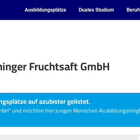
Ausbildungsplätze
Duales Studium
Beruf
hinger Fruchtsaft GmbH
ngsplätze auf azubister gelistet.
 GmbH" und möchten hier jungen Menschen Ausbildungsmögl