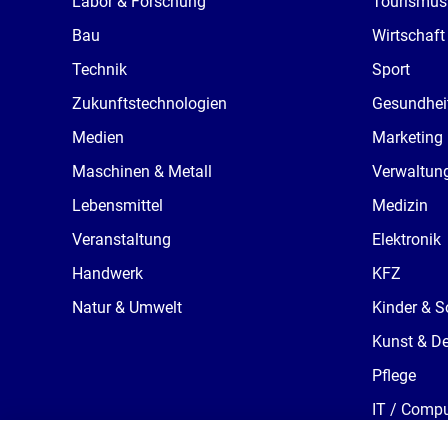
Labor & Forschung
Tourismus
Bau
Wirtschaft
Technik
Sport
Zukunftstechnologien
Gesundhei
Medien
Marketing
Maschinen & Metall
Verwaltun
Lebensmittel
Medizin
Veranstaltung
Elektronik
Handwerk
KFZ
Natur & Umwelt
Kinder & S
Kunst & D
Pflege
IT / Compu
Süßwareni