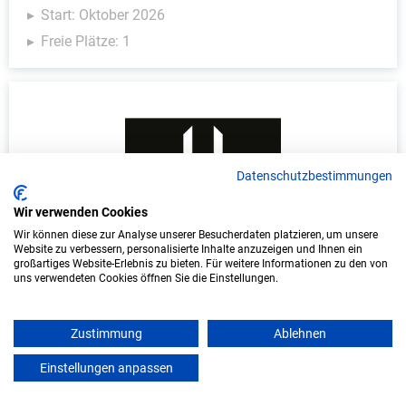
Start: Oktober 2026
Freie Plätze: 1
Datenschutzbestimmungen
Wir verwenden Cookies
Wir können diese zur Analyse unserer Besucherdaten platzieren, um unsere
Duales Studium Informatik (B.Sc.) am
Website zu verbessern, personalisierte Inhalte anzuzeigen und Ihnen ein
virtuellen Campus - Lange Immo GmbH
großartiges Website-Erlebnis zu bieten. Für weitere Informationen zu den von
uns verwendeten Cookies öffnen Sie die Einstellungen.
LANGE IMMO GmbH
Zustimmung
Ablehnen
In Kooperation mit IU Duales Studium
(Internationale Hochschule)
Einstellungen anpassen
mein azubister
bundesweit