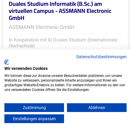
Duales Studium Informatik (B.Sc.) am
virtuellen Campus - ASSMANN Electronic
GmbH
ASSMANN Electronic GmbH
In Kooperation mit IU Duales Studium (Internationale
Hochschule)
Datenschutzbestimmungen
bundesweit
Start: Oktober 2026
Wir verwenden Cookies
Freie Plätze: 1
Wir können diese zur Analyse unserer Besucherdaten platzieren, um unsere
Website zu verbessern, personalisierte Inhalte anzuzeigen und Ihnen ein
großartiges Website-Erlebnis zu bieten. Für weitere Informationen zu den von
uns verwendeten Cookies öffnen Sie die Einstellungen.
Zustimmung
Ablehnen
Einstellungen anpassen
mein azubister