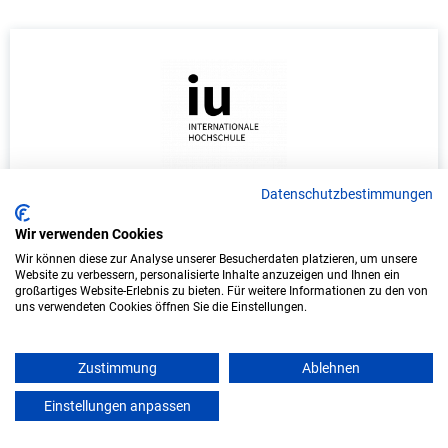
Datenschutzbestimmungen
Duales Studium Wirtschaftsinformatik
(B.Sc.) am virtuellen Campus - KIX Service
Wir verwenden Cookies
Software GmbH
Wir können diese zur Analyse unserer Besucherdaten platzieren, um unsere
Website zu verbessern, personalisierte Inhalte anzuzeigen und Ihnen ein
KIX Service Software GmbH
großartiges Website-Erlebnis zu bieten. Für weitere Informationen zu den von
uns verwendeten Cookies öffnen Sie die Einstellungen.
In Kooperation mit IU Duales Studium (Internationale
Hochschule)
Zustimmung
Ablehnen
bundesweit
Einstellungen anpassen
mein azubister
Start: Oktober 2026