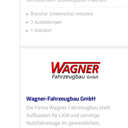
Branche: (chemische) Industrie
3 Ausbildungen
1 Standort
Wagner-Fahrzeugbau GmbH
Die Firma Wagner Fahrzeugbau stellt
Aufbauten für LKW und sonstige
Nutzfahrzeuge im gewerblichen,