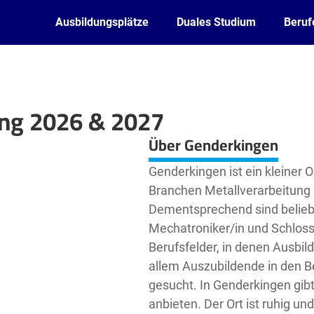
Ausbildungsplätze
Duales Studium
Beruf
ung 2026 & 2027
Leaflet
| ©
OpenStreetMap2
contributors
Über Genderkingen
Genderkingen ist ein kleiner O
Branchen Metallverarbeitung
Dementsprechend sind beliebt
Mechatroniker/in und Schlosse
Berufsfelder, in denen Ausbi
allem Auszubildende in den B
gesucht. In Genderkingen gib
anbieten. Der Ort ist ruhig und