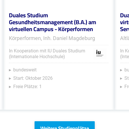
Duales Studium
Dua
Gesundheitsmanagement (B.A.) am
vir
virtuellen Campus - Körperformen
Ser
Körperformen, Inh. Daniel Magdeburg
Alt
In Kooperation mit IU Duales Studium
In K
(Internationale Hochschule)
(Int
bundesweit
b
Start: Oktober 2026
St
Freie Plätze: 1
Fr
Weitere Studienplätze