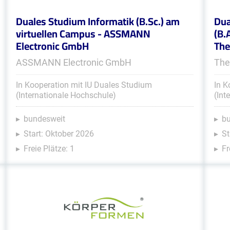
Duales Studium Informatik (B.Sc.) am
Dua
virtuellen Campus - ASSMANN
(B.
Electronic GmbH
Th
ASSMANN Electronic GmbH
The
In Kooperation mit IU Duales Studium
In K
(Internationale Hochschule)
(Int
bundesweit
b
Start: Oktober 2026
St
Freie Plätze: 1
Fr