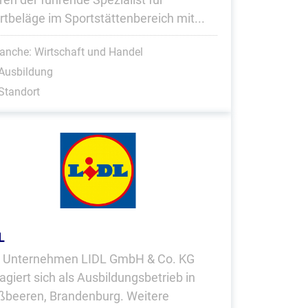
rtbeläge im Sportstättenbereich mit...
anche: Wirtschaft und Handel
Ausbildung
Standort
L
 Unternehmen LIDL GmbH & Co. KG
agiert sich als Ausbildungsbetrieb in
ßbeeren, Brandenburg. Weitere