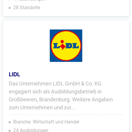
28 Standorte
LIDL
Das Unternehmen LIDL GmbH & Co. KG
engagiert sich als Ausbildungsbetrieb in
Großbeeren, Brandenburg. Weitere Angaben
zum Unternehmen und zur...
Branche: Wirtschaft und Handel
24 Ausbildungen