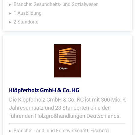
Branche: Gesundheits- und Sozialwesen
1 Ausbildung
2 Standorte
Klöpferholz GmbH & Co. KG
Die Klöpferholz GmbH & Co. KG ist mit 300 Mio. €
Jahresumsatz und 28 Standorten eine der
führenden Holzgroßhandlungen Deutschlands.
Branche: Land- und Forstwirtschaft, Fischerei