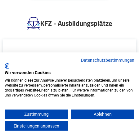
KFZ - Ausbildungsplätze
Datenschutzbestimmungen
Wir verwenden Cookies
Wir können diese zur Analyse unserer Besucherdaten platzieren, um unsere
Website zu verbessern, personalisierte Inhalte anzuzeigen und Ihnen ein
großartiges Website-Erlebnis zu bieten. Für weitere Informationen zu den von
Ausbildung: Land- und
uns verwendeten Cookies öffnen Sie die Einstellungen.
Baumaschinenmechatroniker/in (m/w/d)
MIHG Maschinen-, Instandsetzungs- und
Zustimmung
Ablehnen
Handels GmbH
Einstellungen anpassen
mein azubister
Bergen auf Rügen