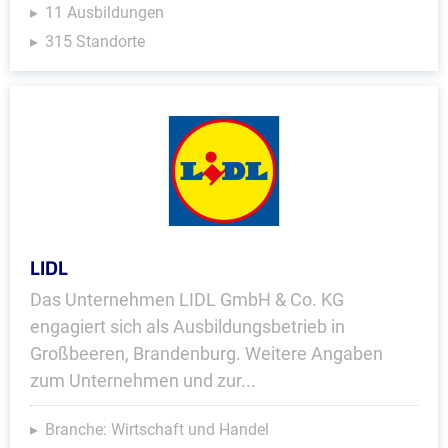
11 Ausbildungen
315 Standorte
LIDL
Das Unternehmen LIDL GmbH & Co. KG
engagiert sich als Ausbildungsbetrieb in
Großbeeren, Brandenburg. Weitere Angaben
zum Unternehmen und zur...
Branche: Wirtschaft und Handel