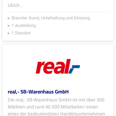
Ulrich...
Branche: Kunst, Unterhaltung und Erholung
1 Ausbildung
1 Standort
real,- SB-Warenhaus GmbH
Die real,- SB-Warenhaus GmbH ist mit über 300
Märkten und rund 40.000 Mitarbeiter/-innen
eines der bedeutendsten Handelsunternehmen