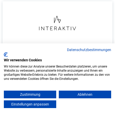
Duales Studium Informatik (B.Sc.) am
Datenschutzbestimmungen
virtuellen Campus - Interaktiv GmbH
Wir verwenden Cookies
Interaktiv GmbH
Wir können diese zur Analyse unserer Besucherdaten platzieren, um unsere
Website zu verbessern, personalisierte Inhalte anzuzeigen und Ihnen ein
In Kooperation mit IU Duales Studium
großartiges Website-Erlebnis zu bieten. Für weitere Informationen zu den von
(Internationale Hochschule)
uns verwendeten Cookies öffnen Sie die Einstellungen.
bundesweit
Zustimmung
Ablehnen
Start: Oktober 2026
Einstellungen anpassen
Freie Plätze: 1
mein azubister