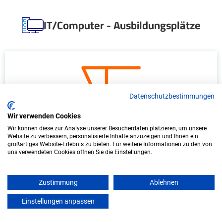
IT/Computer - Ausbildungsplätze
Datenschutzbestimmungen
Wir verwenden Cookies
Wir können diese zur Analyse unserer Besucherdaten platzieren, um unsere
Duales Studium Informatik (B.Sc.) am
Website zu verbessern, personalisierte Inhalte anzuzeigen und Ihnen ein
großartiges Website-Erlebnis zu bieten. Für weitere Informationen zu den von
virtuellen Campus - IFIS-FR GmbH
uns verwendeten Cookies öffnen Sie die Einstellungen.
IFIS-FR GmbH
Zustimmung
Ablehnen
In Kooperation mit IU Duales Studium
(Internationale Hochschule)
Einstellungen anpassen
mein azubister