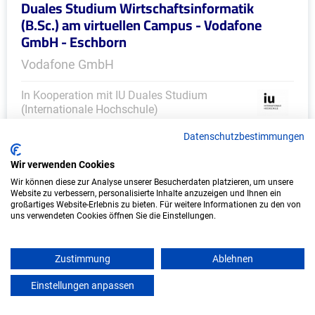
Duales Studium Wirtschaftsinformatik
(B.Sc.) am virtuellen Campus - Vodafone
GmbH - Eschborn
Vodafone GmbH
In Kooperation mit IU Duales Studium
(Internationale Hochschule)
Datenschutzbestimmungen
bundesweit
Start: Oktober 2026
Wir verwenden Cookies
Freie Plätze: 1
Wir können diese zur Analyse unserer Besucherdaten platzieren, um unsere
Website zu verbessern, personalisierte Inhalte anzuzeigen und Ihnen ein
großartiges Website-Erlebnis zu bieten. Für weitere Informationen zu den von
uns verwendeten Cookies öffnen Sie die Einstellungen.
Zustimmung
Ablehnen
Einstellungen anpassen
mein azubister