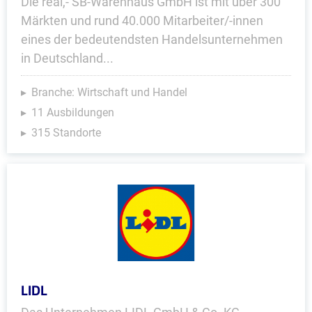
Die real,- SB-Warenhaus GmbH ist mit über 300
Märkten und rund 40.000 Mitarbeiter/-innen
eines der bedeutendsten Handelsunternehmen
in Deutschland...
Branche: Wirtschaft und Handel
11 Ausbildungen
315 Standorte
LIDL