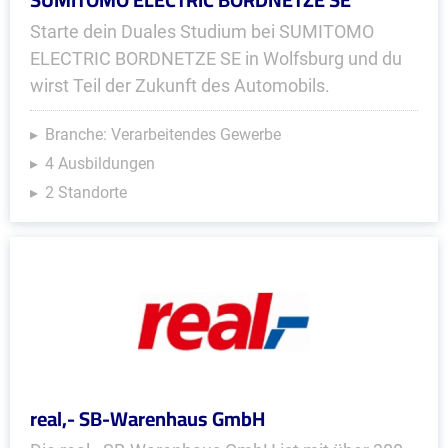
Starte dein Duales Studium bei SUMITOMO
ELECTRIC BORDNETZE SE in Wolfsburg und du
wirst Teil der Zukunft des Automobils.
Branche: Verarbeitendes Gewerbe
4 Ausbildungen
2 Standorte
real,- SB-Warenhaus GmbH