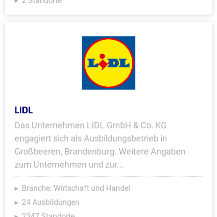
2 Standorte
LIDL
Das Unternehmen LIDL GmbH & Co. KG
engagiert sich als Ausbildungsbetrieb in
Großbeeren, Brandenburg. Weitere Angaben
zum Unternehmen und zur...
Branche: Wirtschaft und Handel
24 Ausbildungen
2347 Standorte