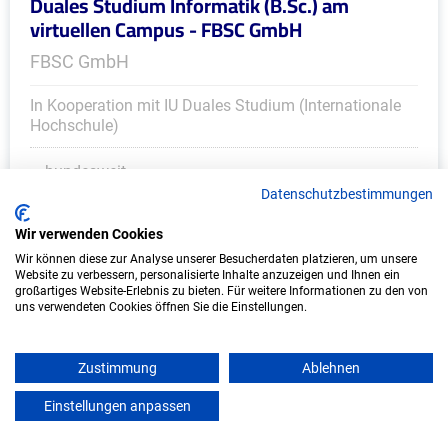
Duales Studium Informatik (B.Sc.) am
virtuellen Campus - FBSC GmbH
FBSC GmbH
In Kooperation mit IU Duales Studium (Internationale
Hochschule)
bundesweit
Datenschutzbestimmungen
Start: Oktober 2026
Freie Plätze: 1
Wir verwenden Cookies
Wir können diese zur Analyse unserer Besucherdaten platzieren, um unsere
Website zu verbessern, personalisierte Inhalte anzuzeigen und Ihnen ein
großartiges Website-Erlebnis zu bieten. Für weitere Informationen zu den von
uns verwendeten Cookies öffnen Sie die Einstellungen.
Weitere Ausbildungsplätze
Zustimmung
Ablehnen
Einstellungen anpassen
mein azubister
KFZ - Ausbildungsplätze