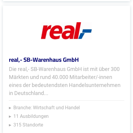
real,- SB-Warenhaus GmbH
Die real,- SB-Warenhaus GmbH ist mit über 300
Märkten und rund 40.000 Mitarbeiter/-innen
eines der bedeutendsten Handelsunternehmen
in Deutschland...
Branche: Wirtschaft und Handel
11 Ausbildungen
315 Standorte