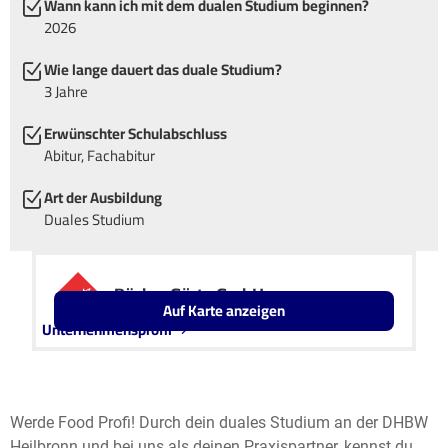
Wann kann ich mit dem dualen Studium beginnen?
2026
Wie lange dauert das duale Studium?
3 Jahre
Erwünschter Schulabschluss
Abitur, Fachabitur
Art der Ausbildung
Duales Studium
Bäcker Görtz GmbH
Auf Karte anzeigen
Unternehmensprofil
Leaflet
OpenStreetMap2
+
−
Werde Food Profi! Durch dein duales Studium an der DHBW
Heilbronn und bei uns als deinen Praxispartner, kennst du