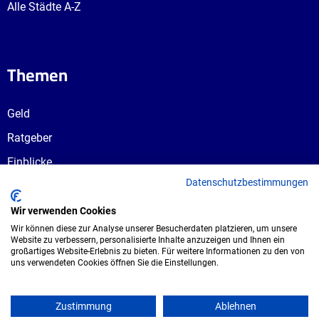
Alle Städte A-Z
Themen
Geld
Ratgeber
Einblicke
Datenschutzbestimmungen
Ausbildungswege
Berufswahl
Wir verwenden Cookies
Wir können diese zur Analyse unserer Besucherdaten platzieren, um unsere
Website zu verbessern, personalisierte Inhalte anzuzeigen und Ihnen ein
großartiges Website-Erlebnis zu bieten. Für weitere Informationen zu den von
uns verwendeten Cookies öffnen Sie die Einstellungen.
Copyright © 2026 UmspannwerX Zukunft
GmbH. Alle Rechte vorbehalten.
Zustimmung
Ablehnen