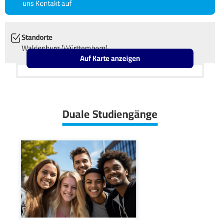
uns Kontakt auf
Standorte
Waldenburg (Württemberg)
Auf Karte anzeigen
Leaflet
OpenStreetMap2
+
−
Duale Studiengänge