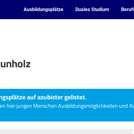
Ausbildungsplätze
Duales Studium
Beruf
aunholz
ngsplätze auf azubister gelistet.
ten hier jungen Menschen Ausbildungsmöglichkeiten und A