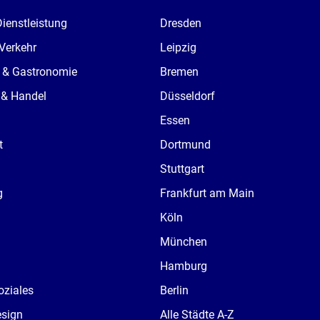
Dienstleistung
Dresden
 Verkehr
Leipzig
 & Gastronomie
Bremen
 & Handel
Düsseldorf
Essen
t
Dortmund
Stuttgart
g
Frankfurt am Main
Köln
München
Hamburg
oziales
Berlin
esign
Alle Städte A-Z