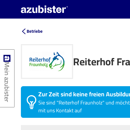
Betriebe
Reiterhof Fr
Mein azubister
Zur Zeit sind keine freien Ausbildu
Sie sind "Reiterhof Fraunholz" und möch
mit uns Kontakt auf