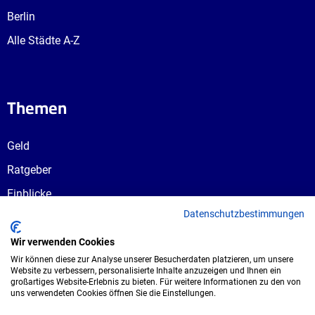
Berlin
Alle Städte A-Z
Themen
Geld
Ratgeber
Einblicke
Datenschutzbestimmungen
Ausbildungswege
Berufswahl
Wir verwenden Cookies
Wir können diese zur Analyse unserer Besucherdaten platzieren, um unsere
Website zu verbessern, personalisierte Inhalte anzuzeigen und Ihnen ein
großartiges Website-Erlebnis zu bieten. Für weitere Informationen zu den von
uns verwendeten Cookies öffnen Sie die Einstellungen.
Copyright © 2026 UmspannwerX Zukunft