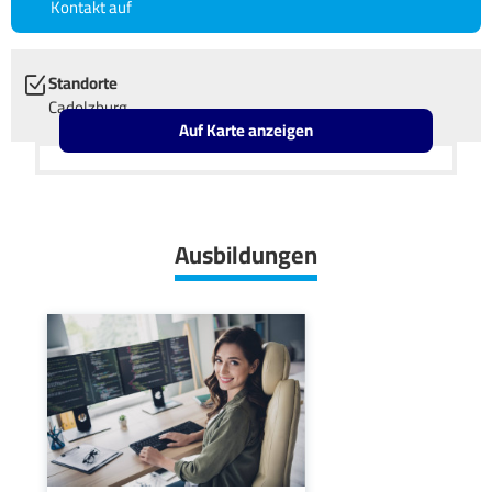
Kontakt auf
Standorte
Cadolzburg
Auf Karte anzeigen
Leaflet
OpenStreetMap2
+
−
Ausbildungen