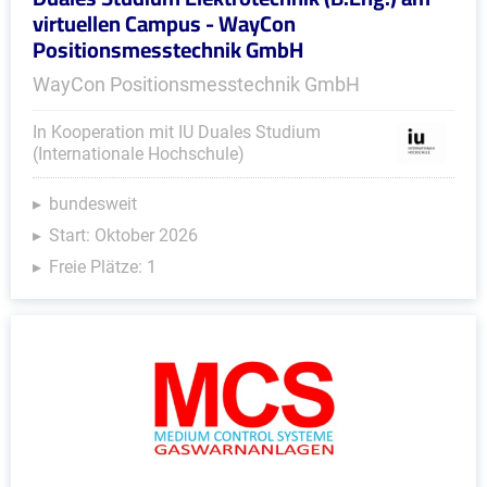
virtuellen Campus - WayCon
Positionsmesstechnik GmbH
WayCon Positionsmesstechnik GmbH
In Kooperation mit IU Duales Studium
(Internationale Hochschule)
bundesweit
Start: Oktober 2026
Freie Plätze: 1