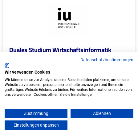
Duales Studium Wirtschaftsinformatik
(B.Sc.) am virtuellen Campus - KIX Service
Datenschutzbestimmungen
Software GmbH
Wir verwenden Cookies
KIX Service Software GmbH
Wir können diese zur Analyse unserer Besucherdaten platzieren, um unsere
Website zu verbessern, personalisierte Inhalte anzuzeigen und Ihnen ein
In Kooperation mit IU Duales Studium (Internationale
großartiges Website-Erlebnis zu bieten. Für weitere Informationen zu den von
Hochschule)
uns verwendeten Cookies öffnen Sie die Einstellungen.
bundesweit
Zustimmung
Ablehnen
Start: Oktober 2026
Einstellungen anpassen
Freie Plätze: 1
mein azubister