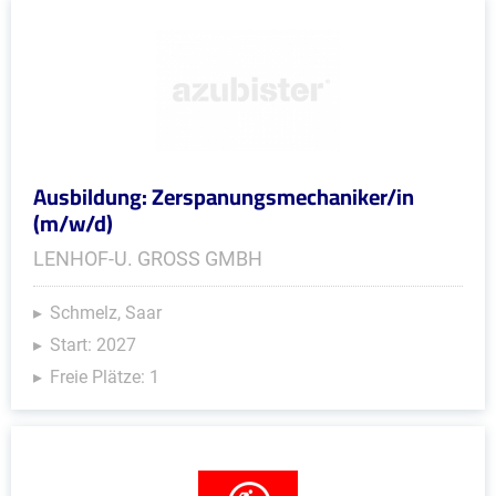
Ausbildung: Zerspanungsmechaniker/in
(m/w/d)
LENHOF-U. GROSS GMBH
Schmelz, Saar
Start: 2027
Freie Plätze: 1