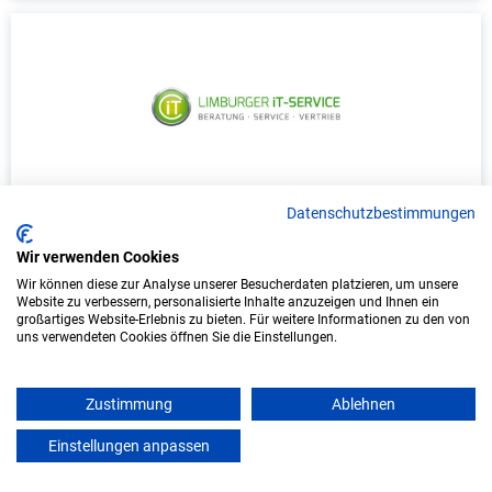
Duales Studium Informatik (B.Sc.) am
Datenschutzbestimmungen
virtuellen Campus - Limburger IT-Service
Wir verwenden Cookies
Limburger IT-Service
Wir können diese zur Analyse unserer Besucherdaten platzieren, um unsere
Website zu verbessern, personalisierte Inhalte anzuzeigen und Ihnen ein
großartiges Website-Erlebnis zu bieten. Für weitere Informationen zu den von
In Kooperation mit IU Duales Studium
uns verwendeten Cookies öffnen Sie die Einstellungen.
(Internationale Hochschule)
bundesweit
Zustimmung
Ablehnen
Start: Oktober 2026
Einstellungen anpassen
mein azubister
Freie Plätze: 1