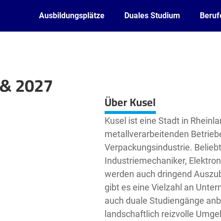
Ausbildungsplätze
Duales Studium
Beruf
 & 2027
Leaflet
| ©
OpenStreetMap2
contributors
Über Kusel
Kusel ist eine Stadt in Rheinl
metallverarbeitenden Betrieb
Verpackungsindustrie. Beliebt
Industriemechaniker, Elektro
werden auch dringend Auszubi
gibt es eine Vielzahl an Unt
auch duale Studiengänge anbi
landschaftlich reizvolle Umge