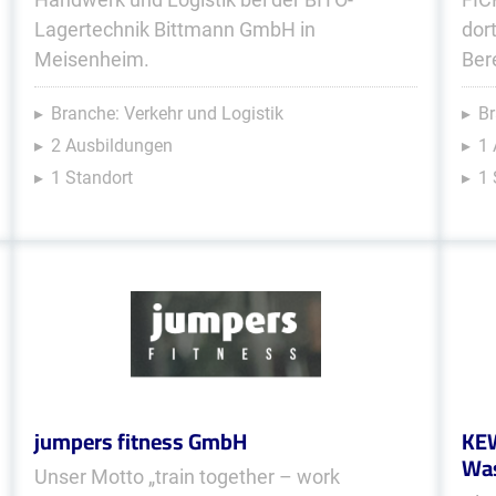
Lagertechnik Bittmann GmbH in
dor
Meisenheim.
Ber
Branche: Verkehr und Logistik
Br
2 Ausbildungen
1 
1 Standort
1 
jumpers fitness GmbH
KEW
Was
Unser Motto „train together – work