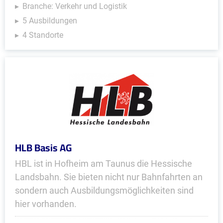
Branche: Verkehr und Logistik
5 Ausbildungen
4 Standorte
HLB Basis AG
HBL ist in Hofheim am Taunus die Hessische
Landsbahn. Sie bieten nicht nur Bahnfahrten an
sondern auch Ausbildungsmöglichkeiten sind
hier vorhanden.