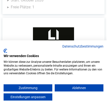
Start: Oktober 2026
Freie Plätze: 1
Datenschutzbestimmungen
Wir verwenden Cookies
Duales Studium Informatik (B.Sc.) am
Wir können diese zur Analyse unserer Besucherdaten platzieren, um unsere
virtuellen Campus - Lange Immo GmbH
Website zu verbessern, personalisierte Inhalte anzuzeigen und Ihnen ein
großartiges Website-Erlebnis zu bieten. Für weitere Informationen zu den von
uns verwendeten Cookies öffnen Sie die Einstellungen.
LANGE IMMO GmbH
In Kooperation mit IU Duales Studium
Zustimmung
Ablehnen
(Internationale Hochschule)
Einstellungen anpassen
mein azubister
bundesweit