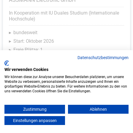
In Kooperation mit IU Duales Studium (Internationale
Hochschule)
bundesweit
Start: Oktober 2026
Freie Plätze: 1
Datenschutzbestimmungen
Wir verwenden Cookies
Wir können diese zur Analyse unserer Besucherdaten platzieren, um unsere
Website zu verbessern, personalisierte Inhalte anzuzeigen und Ihnen ein
großartiges Website-Erlebnis zu bieten. Für weitere Informationen zu den von
uns verwendeten Cookies öffnen Sie die Einstellungen.
Zustimmung
Ablehnen
Duales Studium Wirtschaftsinformatik
Einstellungen anpassen
(B.Sc.) am virtuellen Campus - KIX Service
mein azubister
Software GmbH