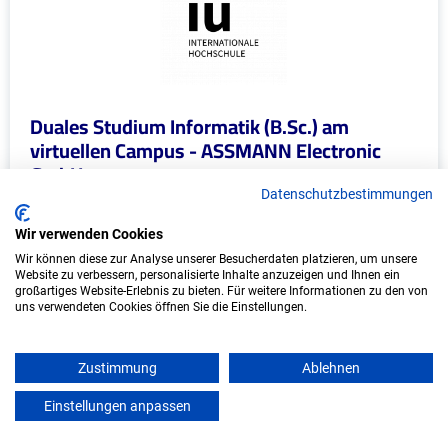
Duales Studium Informatik (B.Sc.) am
virtuellen Campus - ASSMANN Electronic
GmbH
Datenschutzbestimmungen
ASSMANN Electronic GmbH
Wir verwenden Cookies
In Kooperation mit IU Duales Studium (Internationale
Wir können diese zur Analyse unserer Besucherdaten platzieren, um unsere
Hochschule)
Website zu verbessern, personalisierte Inhalte anzuzeigen und Ihnen ein
großartiges Website-Erlebnis zu bieten. Für weitere Informationen zu den von
uns verwendeten Cookies öffnen Sie die Einstellungen.
bundesweit
Start: Oktober 2026
Zustimmung
Ablehnen
Freie Plätze: 1
Einstellungen anpassen
mein azubister