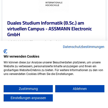
Duales Studium Informatik (B.Sc.) am
virtuellen Campus - ASSMANN Electronic
GmbH
ASSMANN Electronic GmbH
Datenschutzbestimmungen
In Kooperation mit IU Duales Studium (Internationale
Wir verwenden Cookies
Hochschule)
Wir können diese zur Analyse unserer Besucherdaten platzieren, um unsere
Website zu verbessern, personalisierte Inhalte anzuzeigen und Ihnen ein
bundesweit
großartiges Website-Erlebnis zu bieten. Für weitere Informationen zu den von
uns verwendeten Cookies öffnen Sie die Einstellungen.
Start: Oktober 2026
Freie Plätze: 1
Zustimmung
Ablehnen
Einstellungen anpassen
mein azubister