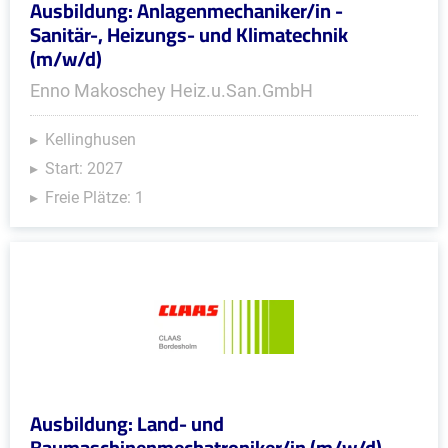
Ausbildung: Anlagenmechaniker/in -
Sanitär-, Heizungs- und Klimatechnik
(m/w/d)
Enno Makoschey Heiz.u.San.GmbH
Kellinghusen
Start: 2027
Freie Plätze: 1
Ausbildung: Land- und
Baumaschinenmechatroniker/in (m/w/d)