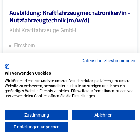
Ausbildung: Kraftfahrzeugmechatroniker/in -
Nutzfahrzeugtechnik (m/w/d)
Kühl Kraftfahrzeuge GmbH
Elmshorn
Start: 2027
Datenschutzbestimmungen
Freie Plätze: 1
Wir verwenden Cookies
Wir können diese zur Analyse unserer Besucherdaten platzieren, um unsere
Website zu verbessern, personalisierte Inhalte anzuzeigen und Ihnen ein
Weitere Ausbildungsplätze
großartiges Website-Erlebnis zu bieten. Für weitere Informationen zu den von
uns verwendeten Cookies öffnen Sie die Einstellungen.
Zustimmung
Ablehnen
IT/Computer - Ausbildungsplätze
Einstellungen anpassen
mein azubister