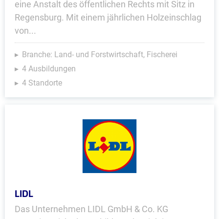
eine Anstalt des öffentlichen Rechts mit Sitz in
Regensburg. Mit einem jährlichen Holzeinschlag
von...
Branche: Land- und Forstwirtschaft, Fischerei
4 Ausbildungen
4 Standorte
LIDL
Das Unternehmen LIDL GmbH & Co. KG