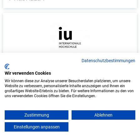
Datenschutzbestimmungen
Duales Studium Wirtschaftsinformatik
Wir verwenden Cookies
(B.Sc.) am virtuellen Campus - KIX Service
Wir können diese zur Analyse unserer Besucherdaten platzieren, um unsere
Software GmbH
Website zu verbessern, personalisierte Inhalte anzuzeigen und Ihnen ein
großartiges Website-Erlebnis zu bieten. Für weitere Informationen zu den von
KIX Service Software GmbH
uns verwendeten Cookies öffnen Sie die Einstellungen.
In Kooperation mit IU Duales Studium (Internationale
Hochschule)
Zustimmung
Ablehnen
Einstellungen anpassen
mein azubister
bundesweit
Start: Oktober 2026