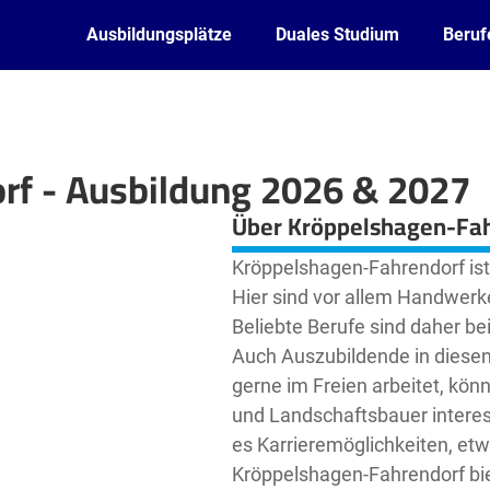
Ausbildungsplätze
Duales Studium
Beruf
rf - Ausbildung 2026 & 2027
Leaflet
| ©
OpenStreetMap2
contributors
Über Kröppelshagen-Fa
Kröppelshagen-Fahrendorf ist e
Hier sind vor allem Handwerke
Beliebte Berufe sind daher bei
Auch Auszubildende in diese
gerne im Freien arbeitet, kön
und Landschaftsbauer interes
es Karrieremöglichkeiten, etw
Kröppelshagen-Fahrendorf biet