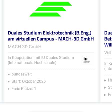
Duales Studium Elektrotechnik (B.Eng.)
Dua
am virtuellen Campus - MACH-3D GmbH
Bet
Wi
MACH-3D GmbH
Wil
In Kooperation mit IU Duales Studium
(Internationale Hochschule)
In K
(Int
bundesweit
H
Start: Oktober 2026
St
Freie Plätze: 1
Fr