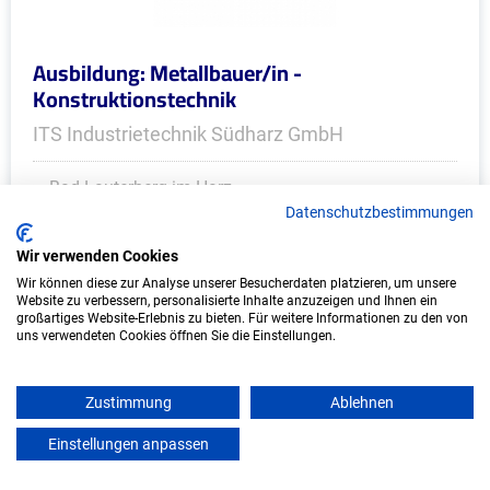
Ausbildung: Metallbauer/in -
Konstruktionstechnik
ITS Industrietechnik Südharz GmbH
Bad Lauterberg im Harz
Datenschutzbestimmungen
Start: 2027
Freie Plätze: 1
Wir verwenden Cookies
Wir können diese zur Analyse unserer Besucherdaten platzieren, um unsere
Website zu verbessern, personalisierte Inhalte anzuzeigen und Ihnen ein
großartiges Website-Erlebnis zu bieten. Für weitere Informationen zu den von
uns verwendeten Cookies öffnen Sie die Einstellungen.
Weitere Ausbildungsplätze
Zustimmung
Ablehnen
Einstellungen anpassen
mein azubister
IT/Computer - Ausbildungsplätze