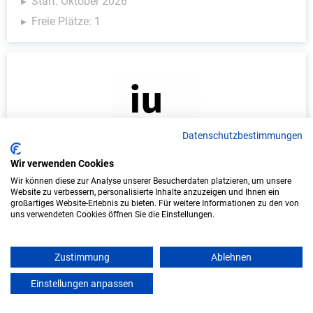
Start: Oktober 2026
Freie Plätze: 1
Datenschutzbestimmungen
Wir verwenden Cookies
Duales Studium Informatik (B.Sc.) am
Wir können diese zur Analyse unserer Besucherdaten platzieren, um unsere
virtuellen Campus - Vereinigte
Website zu verbessern, personalisierte Inhalte anzuzeigen und Ihnen ein
großartiges Website-Erlebnis zu bieten. Für weitere Informationen zu den von
Hagelversicherung VVaG
uns verwendeten Cookies öffnen Sie die Einstellungen.
Vereinigte Hagelversicherung VVaG
Zustimmung
Ablehnen
In Kooperation mit IU Duales Studium (Internationale
Hochschule)
Einstellungen anpassen
mein azubister
bundesweit