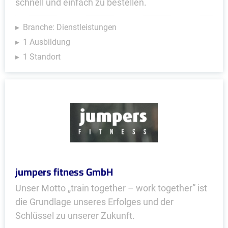
schnell und einfach zu bestellen.
Branche: Dienstleistungen
1 Ausbildung
1 Standort
jumpers fitness GmbH
Unser Motto „train together – work together” ist
die Grundlage unseres Erfolges und der
Schlüssel zu unserer Zukunft.