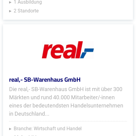
1 Ausbildung
2 Standorte
real,- SB-Warenhaus GmbH
Die real,- SB-Warenhaus GmbH ist mit über 300
Märkten und rund 40.000 Mitarbeiter/-innen
eines der bedeutendsten Handelsunternehmen
in Deutschland...
Branche: Wirtschaft und Handel