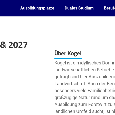
Ausbildungsplätze
Duales Studium
Beruf
 & 2027
Leaflet
| ©
OpenStreetMap2
contributors
Über Kogel
Kogel ist ein idyllisches Dorf
landwirtschaftlichen Betrieb
gefragt sind hier Auszubilden
Landwirtschaft. Auch der Beruf
besonders viele Familienbetri
großzügige Natur rund um das
Ausbildung zum Forstwirt zu a
ländlichen Umfeld sucht, ist hi