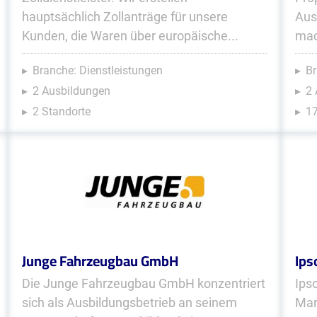
hauptsächlich Zollanträge für unsere
Aus
Kunden, die Waren über europäische...
mac
Branche: Dienstleistungen
Br
2 Ausbildungen
2
2 Standorte
17
Junge Fahrzeugbau GmbH
Ip
Die Junge Fahrzeugbau GmbH konzentriert
Ips
sich als Ausbildungsbetrieb an seinem
Mar