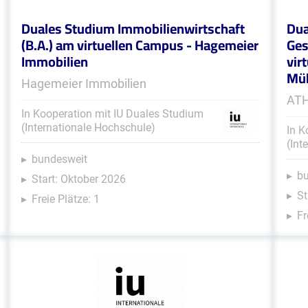
Duales Studium Immobilienwirtschaft
Dua
(B.A.) am virtuellen Campus - Hagemeier
Ges
Immobilien
vir
Müh
Hagemeier Immobilien
ATH
In Kooperation mit IU Duales Studium
(Internationale Hochschule)
In K
(Int
bundesweit
b
Start: Oktober 2026
St
Freie Plätze: 1
Fr