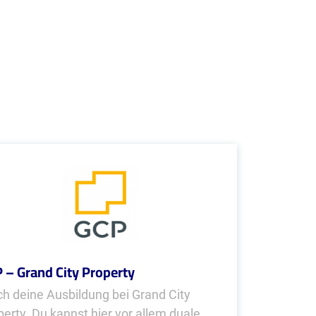
 – Grand City Property
h deine Ausbildung bei Grand City
perty. Du kannst hier vor allem duale