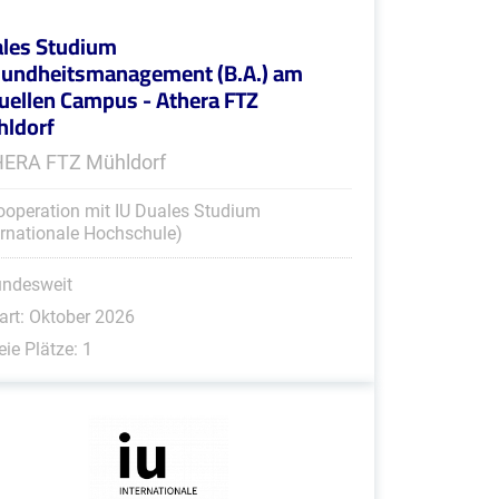
les Studium
undheitsmanagement (B.A.) am
tuellen Campus - Athera FTZ
ldorf
ERA FTZ Mühldorf
ooperation mit IU Duales Studium
ernationale Hochschule)
undesweit
art: Oktober 2026
eie Plätze: 1