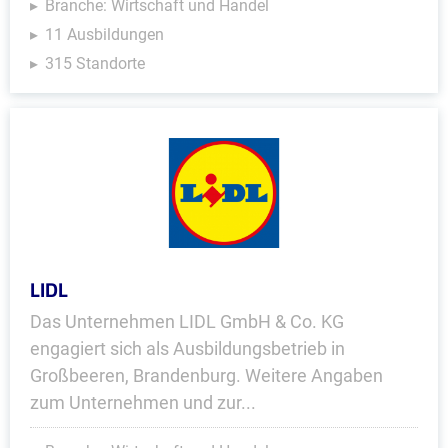
Branche: Wirtschaft und Handel
11 Ausbildungen
315 Standorte
LIDL
Das Unternehmen LIDL GmbH & Co. KG
engagiert sich als Ausbildungsbetrieb in
Großbeeren, Brandenburg. Weitere Angaben
zum Unternehmen und zur...