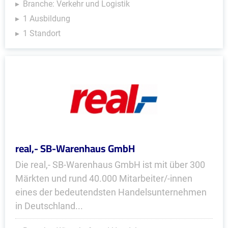
Branche: Verkehr und Logistik
1 Ausbildung
1 Standort
real,- SB-Warenhaus GmbH
Die real,- SB-Warenhaus GmbH ist mit über 300
Märkten und rund 40.000 Mitarbeiter/-innen
eines der bedeutendsten Handelsunternehmen
in Deutschland...