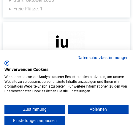
Start: Oktober 2026
Freie Plätze: 1
Datenschutzbestimmungen
Wir verwenden Cookies
Duales Studium Informatik (B.Sc.) am
Wir können diese zur Analyse unserer Besucherdaten platzieren, um unsere
virtuellen Campus - Vereinigte
Website zu verbessern, personalisierte Inhalte anzuzeigen und Ihnen ein
großartiges Website-Erlebnis zu bieten. Für weitere Informationen zu den von
Hagelversicherung VVaG
uns verwendeten Cookies öffnen Sie die Einstellungen.
Vereinigte Hagelversicherung VVaG
Zustimmung
Ablehnen
In Kooperation mit IU Duales Studium (Internationale
Hochschule)
Einstellungen anpassen
mein azubister
bundesweit