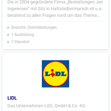
Die in 2004 gegründete Firma „Bestattungen Jan
Ingwersen“ mit Sitz in Hattstedtermarsch ist u.a.
beratend zu allen Fragen rund um das Thema...
Branche: Dienstleistungen
1 Ausbildung
1 Standort
LIDL
Das Unternehmen LIDL GmbH & Co. KG