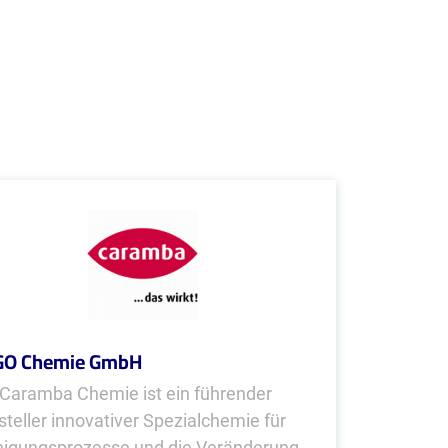
GO Chemie GmbH
 Caramba Chemie ist ein führender
steller innovativer Spezialchemie für
nigungsprozesse und die Veränderung