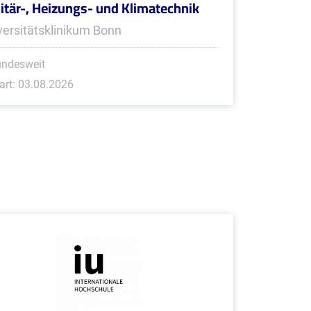
itär-, Heizungs- und Klimatechnik
versitätsklinikum Bonn
undesweit
art: 03.08.2026