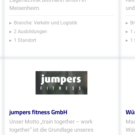
Meisenheim.
und
Branche: Verkehr und Logistik
Br
2 Ausbildungen
1 
1 Standort
1 
jumpers fitness GmbH
Wür
Unser Motto „train together – work
Mac
together” ist die Grundlage unseres
Wür