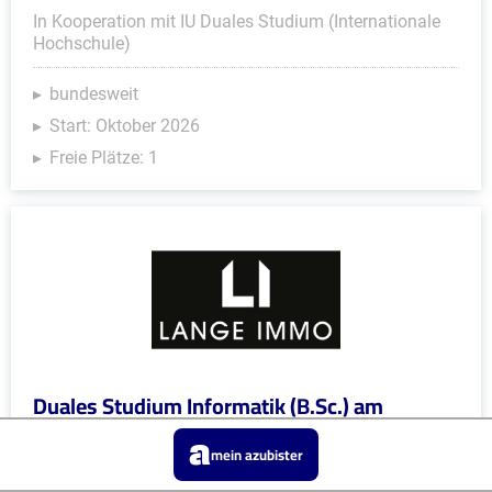
In Kooperation mit IU Duales Studium (Internationale
Hochschule)
bundesweit
Start: Oktober 2026
Freie Plätze: 1
Duales Studium Informatik (B.Sc.) am
virtuellen Campus - Lange Immo GmbH
mein azubister
LANGE IMMO GmbH