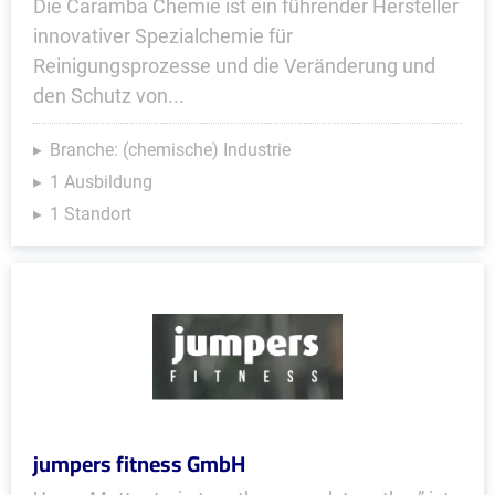
Die Caramba Chemie ist ein führender Hersteller
innovativer Spezialchemie für
Reinigungsprozesse und die Veränderung und
den Schutz von...
Branche: (chemische) Industrie
1 Ausbildung
1 Standort
jumpers fitness GmbH