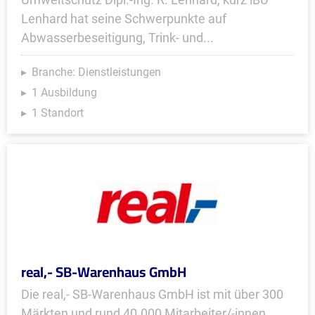
Lenhard hat seine Schwerpunkte auf
Abwasserbeseitigung, Trink- und...
Branche: Dienstleistungen
1 Ausbildung
1 Standort
real,- SB-Warenhaus GmbH
Die real,- SB-Warenhaus GmbH ist mit über 300
Märkten und rund 40.000 Mitarbeiter/-innen