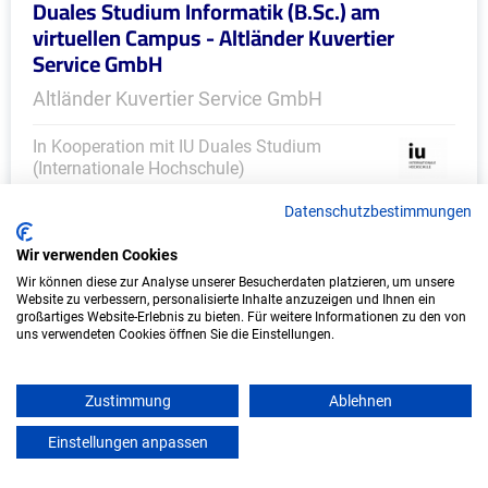
Duales Studium Informatik (B.Sc.) am
virtuellen Campus - Altländer Kuvertier
Service GmbH
Altländer Kuvertier Service GmbH
In Kooperation mit IU Duales Studium
(Internationale Hochschule)
Datenschutzbestimmungen
bundesweit
Start: Oktober 2026
Wir verwenden Cookies
Freie Plätze: 1
Wir können diese zur Analyse unserer Besucherdaten platzieren, um unsere
Website zu verbessern, personalisierte Inhalte anzuzeigen und Ihnen ein
großartiges Website-Erlebnis zu bieten. Für weitere Informationen zu den von
uns verwendeten Cookies öffnen Sie die Einstellungen.
Zustimmung
Ablehnen
Einstellungen anpassen
mein azubister