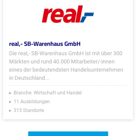
real,- SB-Warenhaus GmbH
Die real,- SB-Warenhaus GmbH ist mit über 300
Märkten und rund 40.000 Mitarbeiter/-innen
eines der bedeutendsten Handelsunternehmen
in Deutschland...
Branche: Wirtschaft und Handel
11 Ausbildungen
315 Standorte