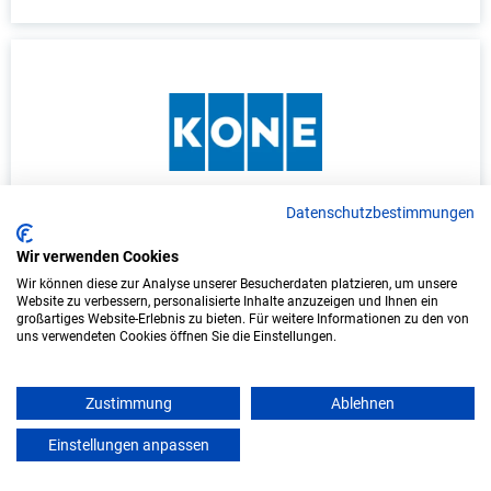
Datenschutzbestimmungen
Ausbildung: Elektroniker/in - Betriebstechnik
(m/w/d)
Wir verwenden Cookies
Wir können diese zur Analyse unserer Besucherdaten platzieren, um unsere
KONE GmbH
Website zu verbessern, personalisierte Inhalte anzuzeigen und Ihnen ein
großartiges Website-Erlebnis zu bieten. Für weitere Informationen zu den von
uns verwendeten Cookies öffnen Sie die Einstellungen.
Koblenz am Rhein
Start: 2027
Zustimmung
Ablehnen
Freie Plätze: 1
Einstellungen anpassen
mein azubister