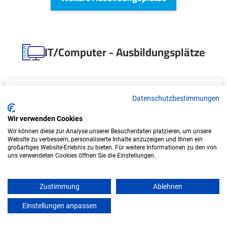
IT/Computer - Ausbildungsplätze
Datenschutzbestimmungen
Wir verwenden Cookies
Wir können diese zur Analyse unserer Besucherdaten platzieren, um unsere
Website zu verbessern, personalisierte Inhalte anzuzeigen und Ihnen ein
großartiges Website-Erlebnis zu bieten. Für weitere Informationen zu den von
uns verwendeten Cookies öffnen Sie die Einstellungen.
Duales Studium Informatik (B.Sc.) am
virtuellen Campus - Altländer Kuvertier
Zustimmung
Ablehnen
Service GmbH
Einstellungen anpassen
mein azubister
Altländer Kuvertier Service GmbH