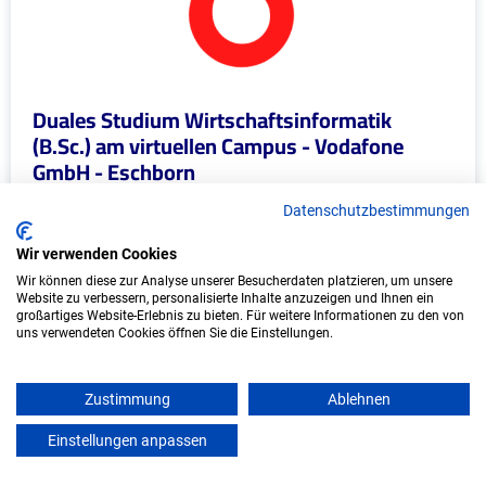
Duales Studium Wirtschaftsinformatik
(B.Sc.) am virtuellen Campus - Vodafone
GmbH - Eschborn
Vodafone GmbH
Datenschutzbestimmungen
In Kooperation mit IU Duales Studium
Wir verwenden Cookies
(Internationale Hochschule)
Wir können diese zur Analyse unserer Besucherdaten platzieren, um unsere
Website zu verbessern, personalisierte Inhalte anzuzeigen und Ihnen ein
großartiges Website-Erlebnis zu bieten. Für weitere Informationen zu den von
bundesweit
uns verwendeten Cookies öffnen Sie die Einstellungen.
Start: Oktober 2026
Freie Plätze: 1
Zustimmung
Ablehnen
Einstellungen anpassen
mein azubister