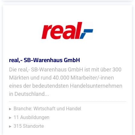
real,- SB-Warenhaus GmbH
Die real,- SB-Warenhaus GmbH ist mit über 300
Märkten und rund 40.000 Mitarbeiter/-innen
eines der bedeutendsten Handelsunternehmen
in Deutschland...
Branche: Wirtschaft und Handel
11 Ausbildungen
315 Standorte