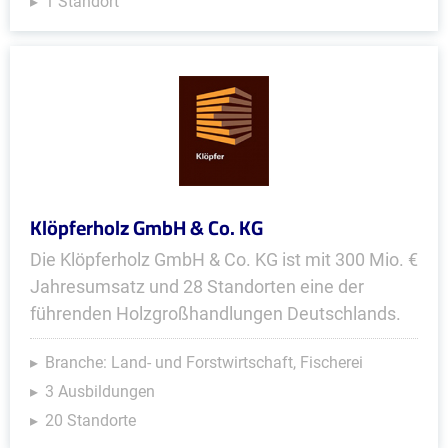
1 Standort
Klöpferholz GmbH & Co. KG
Die Klöpferholz GmbH & Co. KG ist mit 300 Mio. €
Jahresumsatz und 28 Standorten eine der
führenden Holzgroßhandlungen Deutschlands.
Branche: Land- und Forstwirtschaft, Fischerei
3 Ausbildungen
20 Standorte