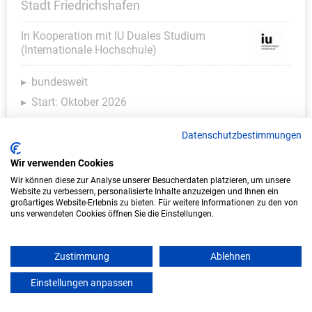
Stadt Friedrichshafen
In Kooperation mit IU Duales Studium
(Internationale Hochschule)
bundesweit
Start: Oktober 2026
Freie Plätze: 1
Datenschutzbestimmungen
Wir verwenden Cookies
Wir können diese zur Analyse unserer Besucherdaten platzieren, um unsere
Website zu verbessern, personalisierte Inhalte anzuzeigen und Ihnen ein
großartiges Website-Erlebnis zu bieten. Für weitere Informationen zu den von
uns verwendeten Cookies öffnen Sie die Einstellungen.
Zustimmung
Ablehnen
Duales Studium Soziale Arbeit (B.A.) am
Einstellungen anpassen
mein azubister
virtuellen Campus - Heilpädagogisches