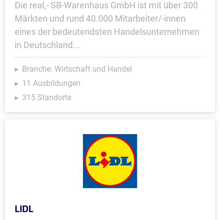
Die real,- SB-Warenhaus GmbH ist mit über 300
Märkten und rund 40.000 Mitarbeiter/-innen
eines der bedeutendsten Handelsunternehmen
in Deutschland...
Branche: Wirtschaft und Handel
11 Ausbildungen
315 Standorte
LIDL