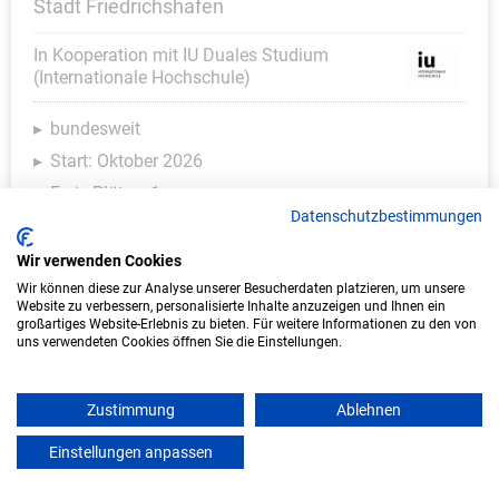
Stadt Friedrichshafen
In Kooperation mit IU Duales Studium
(Internationale Hochschule)
bundesweit
Start: Oktober 2026
Freie Plätze: 1
Datenschutzbestimmungen
Wir verwenden Cookies
Wir können diese zur Analyse unserer Besucherdaten platzieren, um unsere
Website zu verbessern, personalisierte Inhalte anzuzeigen und Ihnen ein
großartiges Website-Erlebnis zu bieten. Für weitere Informationen zu den von
uns verwendeten Cookies öffnen Sie die Einstellungen.
Zustimmung
Ablehnen
Duales Studium Kindheitspädagogik (B.A.)
Einstellungen anpassen
mein azubister
am virtuellen Campus - Kita United Kids
gGmbH