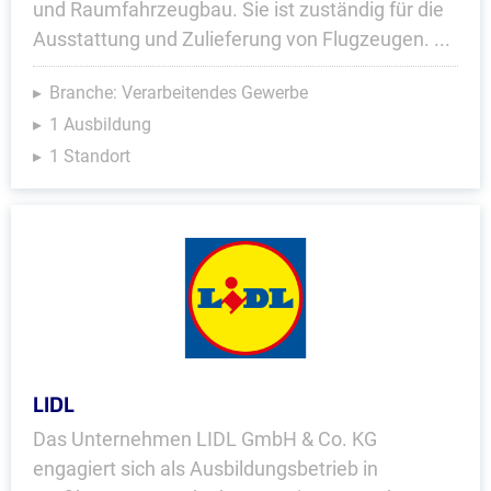
und Raumfahrzeugbau. Sie ist zuständig für die
Ausstattung und Zulieferung von Flugzeugen. ...
Branche: Verarbeitendes Gewerbe
1 Ausbildung
1 Standort
LIDL
Das Unternehmen LIDL GmbH & Co. KG
engagiert sich als Ausbildungsbetrieb in