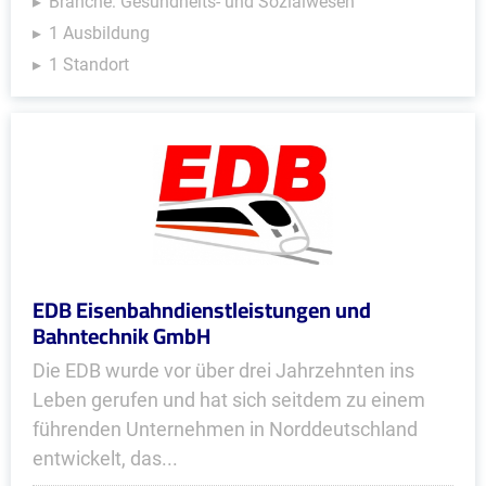
Branche: Gesundheits- und Sozialwesen
1 Ausbildung
1 Standort
EDB Eisenbahndienstleistungen und
Bahntechnik GmbH
Die EDB wurde vor über drei Jahrzehnten ins
Leben gerufen und hat sich seitdem zu einem
führenden Unternehmen in Norddeutschland
entwickelt, das...