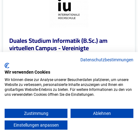
Duales Studium Informatik (B.Sc.) am
virtuellen Campus - Vereinigte
Hagelversicherung VVaG
Datenschutzbestimmungen
Vereinigte Hagelversicherung VVaG
Wir verwenden Cookies
In Kooperation mit IU Duales Studium (Internationale
Wir können diese zur Analyse unserer Besucherdaten platzieren, um unsere
Hochschule)
Website zu verbessern, personalisierte Inhalte anzuzeigen und Ihnen ein
großartiges Website-Erlebnis zu bieten. Für weitere Informationen zu den von
uns verwendeten Cookies öffnen Sie die Einstellungen.
bundesweit
Start: Oktober 2026
Zustimmung
Ablehnen
Freie Plätze: 1
Einstellungen anpassen
mein azubister