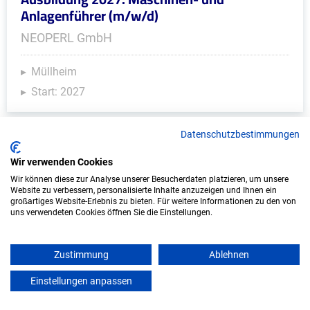
Anlagenführer (m/w/d)
NEOPERL GmbH
Müllheim
Start: 2027
Datenschutzbestimmungen
Wir verwenden Cookies
Wir können diese zur Analyse unserer Besucherdaten platzieren, um unsere
Website zu verbessern, personalisierte Inhalte anzuzeigen und Ihnen ein
großartiges Website-Erlebnis zu bieten. Für weitere Informationen zu den von
uns verwendeten Cookies öffnen Sie die Einstellungen.
Ausbildung: Dachdecker/in (m/w/d)
Zustimmung
Ablehnen
Krähe, Thomas
Einstellungen anpassen
mein azubister
Grenzach-Wyhlen