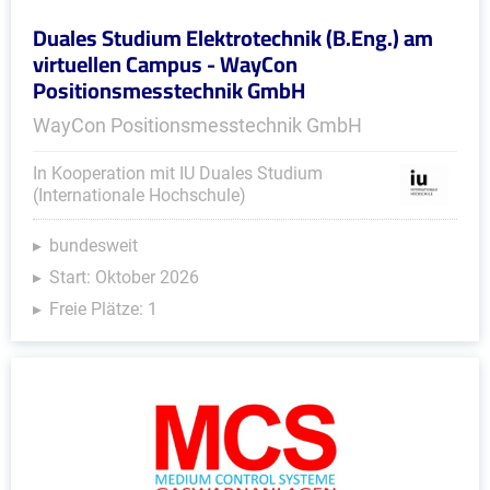
Duales Studium Elektrotechnik (B.Eng.) am
virtuellen Campus - WayCon
Positionsmesstechnik GmbH
WayCon Positionsmesstechnik GmbH
In Kooperation mit IU Duales Studium
(Internationale Hochschule)
bundesweit
Start: Oktober 2026
Freie Plätze: 1