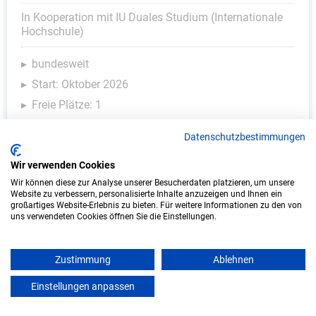
In Kooperation mit IU Duales Studium (Internationale
Hochschule)
bundesweit
Start: Oktober 2026
Freie Plätze: 1
Datenschutzbestimmungen
Wir verwenden Cookies
Wir können diese zur Analyse unserer Besucherdaten platzieren, um unsere
Website zu verbessern, personalisierte Inhalte anzuzeigen und Ihnen ein
großartiges Website-Erlebnis zu bieten. Für weitere Informationen zu den von
uns verwendeten Cookies öffnen Sie die Einstellungen.
Duales Studium Gesundheitsmanagement
Zustimmung
Ablehnen
(B.A.) am virtuellen Campus - Augenklinik
Einstellungen anpassen
mein azubister
Garmisch-Partenkirchen, AK GAP GmbH