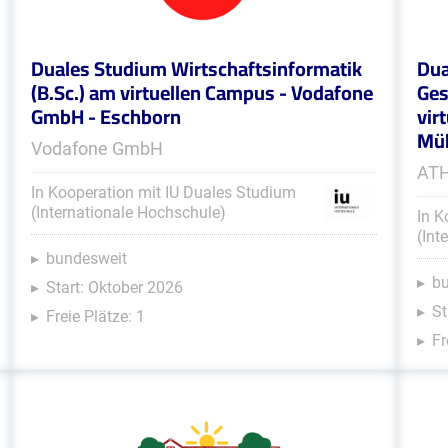
Duales Studium Wirtschaftsinformatik
Dua
(B.Sc.) am virtuellen Campus - Vodafone
Ges
GmbH - Eschborn
vir
Müh
Vodafone GmbH
ATH
In Kooperation mit IU Duales Studium
(Internationale Hochschule)
In K
(Int
bundesweit
b
Start: Oktober 2026
St
Freie Plätze: 1
Fr