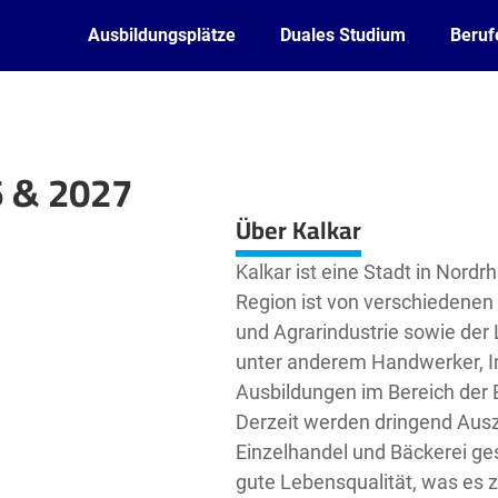
Ausbildungsplätze
Duales Studium
Beruf
6 & 2027
Leaflet
| ©
OpenStreetMap2
contributors
Über Kalkar
Kalkar ist eine Stadt in Nordr
Region ist von verschiedenen
und Agrarindustrie sowie der L
unter anderem Handwerker, I
Ausbildungen im Bereich der 
Derzeit werden dringend Ausz
Einzelhandel und Bäckerei ges
gute Lebensqualität, was es z