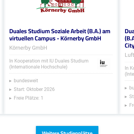
Duales Studium Soziale Arbeit (B.A.) am
Dua
virtuellen Campus - Körnerby GmbH
(B.
Cit
Körnerby GmbH
Luf
In Kooperation mit IU Duales Studium
(Internationale Hochschule)
In K
(Int
bundesweit
b
Start: Oktober 2026
St
Freie Plätze: 1
Fr
Weitere Studienplätze