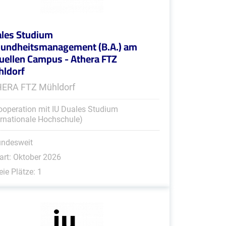
les Studium
undheitsmanagement (B.A.) am
tuellen Campus - Athera FTZ
ldorf
ERA FTZ Mühldorf
ooperation mit IU Duales Studium
ernationale Hochschule)
undesweit
art: Oktober 2026
eie Plätze: 1