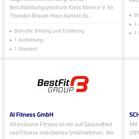
Berufsbildungszentrum Kreis Kleve e.V. im
Br
Theodor-Brauer-Haus kannst du...
1 
Branche: Bildung und Erziehung
1 
1 Ausbildung
1 Standort
AI Fitness GmbH
SCH
All inclusive Fitness ist ein auf Gesundheit
Mit
und Fitness orientiertes Unternehmen. Wir
(SP