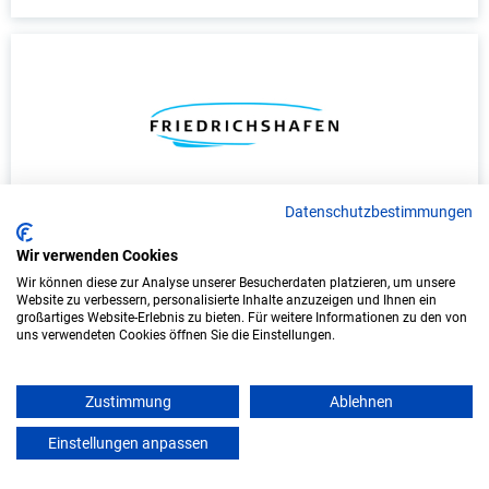
Datenschutzbestimmungen
Duales Studium Kindheitspädagogik (B.A.)
am virtuellen Campus - Stadt Friedrichshafen
Wir verwenden Cookies
Wir können diese zur Analyse unserer Besucherdaten platzieren, um unsere
Stadt Friedrichshafen
Website zu verbessern, personalisierte Inhalte anzuzeigen und Ihnen ein
großartiges Website-Erlebnis zu bieten. Für weitere Informationen zu den von
uns verwendeten Cookies öffnen Sie die Einstellungen.
In Kooperation mit IU Duales Studium
(Internationale Hochschule)
Zustimmung
Ablehnen
bundesweit
Einstellungen anpassen
Start: Oktober 2026
mein azubister
Freie Plätze: 1